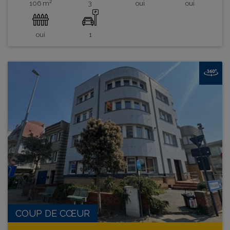
106 m²
3
oui
oui
oui
1
COUP DE CŒUR