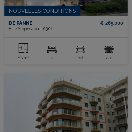
NOUVELLES CONDITIONS
DE PANNE
€ 265.000
E. D'Arripelaan 1 0301
86 m²
2
oui
oui