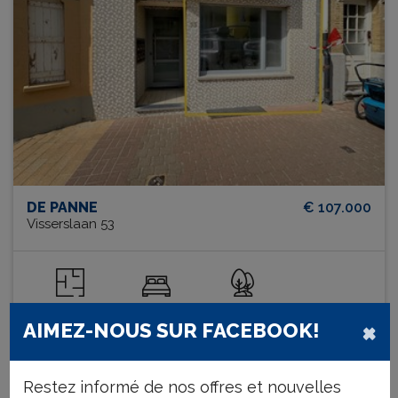
DE PANNE
€ 107.000
Visserslaan 53
58 m²
2
oui
×
AIMEZ-NOUS SUR FACEBOOK!
Restez informé de nos offres et nouvelles