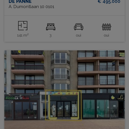
DE PANNE
€ 495.000
A. Dumontlaan 10 0101
141 m²
3
oui
oui