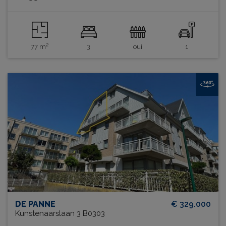
77 m²
3
oui
1
DE PANNE
€ 329.000
Kunstenaarslaan 3 B0303