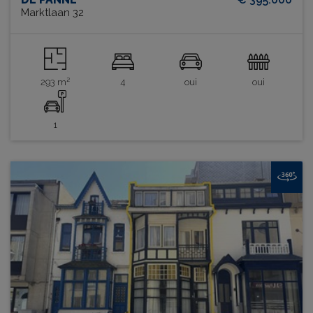
Marktlaan 32
293 m²
4
oui
oui
1