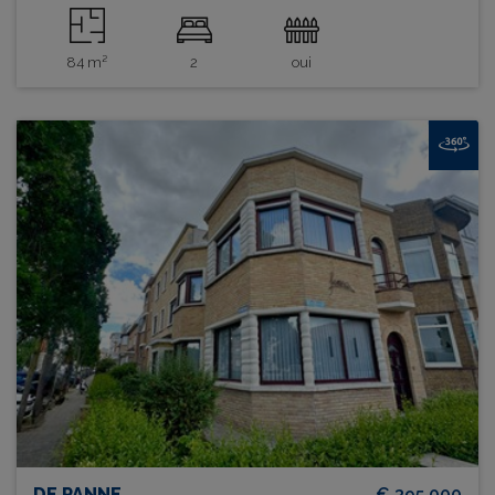
84 m²
2
oui
DE PANNE
€ 395.000