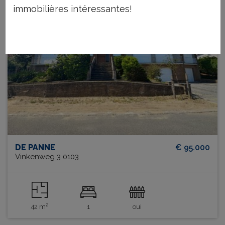
immobilières intéressantes!
DE PANNE
€ 95.000
Vinkenweg 3 0103
42 m²
1
oui