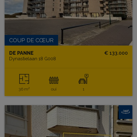
COUP DE CŒUR
DE PANNE
€ 133.000
Dynastielaan 18 G008
36 m²
oui
1