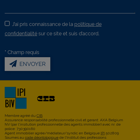
J’ai pris connaissance de la
politique de
confidentialité
sur ce site et suis d’accord.
*
Champ requis
ENVOYER
Membre agréé du
CIB
Assurance responsabilité professionnelle civil et gerant: AXA Belgium
NV (par l'insitution professionnelle des agents immoblier) avec nr. de
police: 730390160
Agent immobilier agrée/médiateur/syndic en Belgique
IPI
502809
Soumes au
code déontologique
de l'Institut des professions