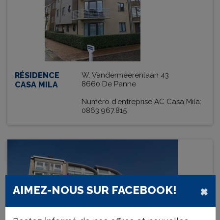
RÉSIDENCE
W. Vandermeerenlaan 43
8660 De Panne
CASA MILA
Numéro d'entreprise AC Casa Mila:
0863.967.815
×
AIMEZ-NOUS SUR FACEBOOK!