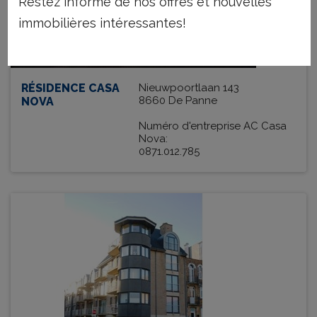
Restez informé de nos offres et nouvelles
immobilières intéressantes!
RÉSIDENCE CASA
Nieuwpoortlaan 143
8660 De Panne
NOVA
Numéro d'entreprise AC Casa
Nova:
0871.012.785