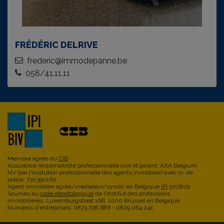
FRÉDÉRIC DELRIVE
frederic@immodepanne.be
058/41.11.11
Membre agréé du
CIB
Assurance responsabilité professionnelle civil et gerant: AXA Belgium
NV (par l'insitution professionnelle des agents immoblier) avec nr. de
police: 730390160
Agent immobilier agrée/médiateur/syndic en Belgique
IPI
502809
Soumes au
code déontologique
de l'Institut des professions
immobilières, Luxemburgstraat 16B, 1000 Brussel en Belgique
Numéros d'entreprises: 0873.728.686 - 0829.084.041