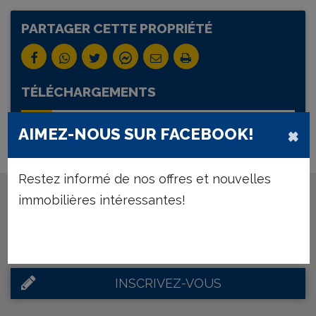
PARTAGER CETTE PROPRIÉTÉ
TÉLÉCHARGEMENTS
DOCUMENTS
×
AIMEZ-NOUS SUR FACEBOOK!
Restez informé de nos offres et nouvelles
immobilières intéressantes!
Inscrivez-vous et nous vous tenons courante de
nos offres nouvelles, correspondant à vos
critères.
INSCRIVEZ-VOUS