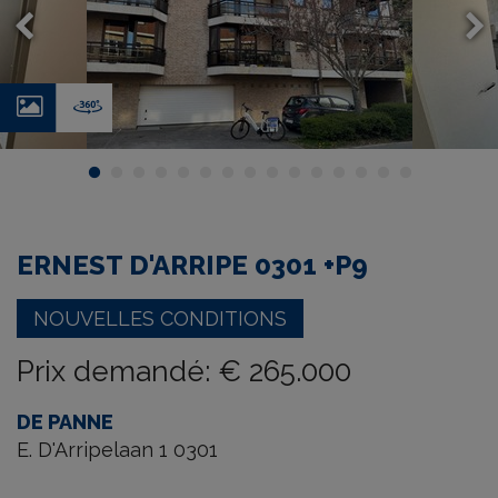
Photos
Virtual
tour
ERNEST D'ARRIPE 0301 +P9
NOUVELLES CONDITIONS
Prix demandé
:
€ 265.000
DE PANNE
E. D'Arripelaan 1 0301