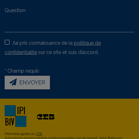
J’ai pris connaissance de la
politique de
confidentialité
sur ce site et suis d’accord.
*
Champ requis
ENVOYER
Membre agréé du
CIB
Assurance responsabilité professionnelle civil et gerant: AXA Belgium