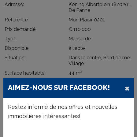
Adresse:
Koning Albertplein 18/0201
De Panne
Référence:
Mon Plaisir 0201
Prix demandé:
€ 110.000
Type:
Mansarde
Disponible:
à l'acte
Situation:
Dans le centre, Bord de mer,
Village
Surface habitable:
44 m²
Type de constr.:
Traditionnelle
×
AIMEZ-NOUS SUR FACEBOOK!
Année de construction:
1918
Niveau:
4
Restez informé de nos offres et nouvelles
A l'étage:
2
immobilières intéressantes!
Etat général:
A rénover