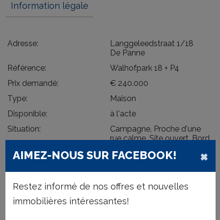
Information légale
Adresse:
Langgeleedstraat 1/18
De Panne
Référence:
Walhofpark 18 + P4
Prix demandé:
€ 240.000
Type:
Maison
Disponible:
à l'acte
Situation:
Campagne, Proche d'une
rue calme, Site ouvert, Bord
de mer, Village, Site boisé
×
AIMEZ-NOUS SUR FACEBOOK!
Surface habitable:
77 m²
Type de constr.:
Traditionnelle
Restez informé de nos offres et nouvelles
Année de construction:
2014
immobilières intéressantes!
Niveau:
2