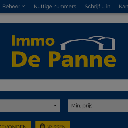
Beheer
Nuttige nummers
Schrijf u in
Kan
e
Min. prijs
GEVONDEN
WISSEN