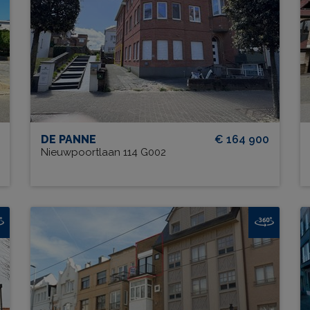
BEW. OPP.
# SLPK.
48 m²
2
DE PANNE
€ 164 900
Nieuwpoortlaan 114 G002
Residentie Ailleurs 0302 + B3
BEW. OPP.
# SLPK.