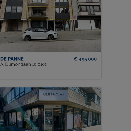
BEW. OPP.
# SLPK.
141 m²
3
GARAGE?
TERRAS?
Ja
Ja
DE PANNE
€ 495 000
A. Dumontlaan 10 0101
Christina W001