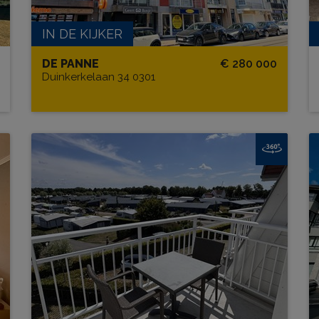
IN DE KIJKER
DE PANNE
€ 280 000
Duinkerkelaan 34 0301
Holiday Suites NPRII S205
6
BEW. OPP.
# SLPK.
35 m²
2
TERRAS?
Ja