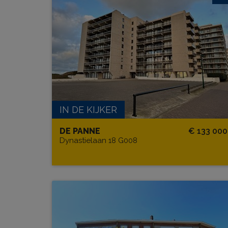
Residentie Kliff G008 + P18
BEW. OPP.
TERRAS?
36 m²
Ja
1
IN DE KIJKER
DE PANNE
€ 133 000
Dynastielaan 18 G008
Residentie Fringuello 0103