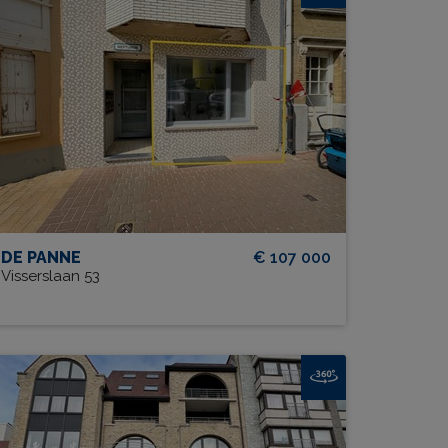
Residentie Neptunus G001
BEW. OPP.
# SLPK.
58 m²
2
TUIN?
Ja
DE PANNE
€ 107 000
Visserslaan 53
esidentie Albert Dumont 0101 (+
dubbele garage)