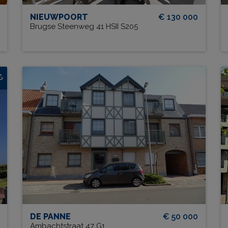
NIEUWPOORT
€ 130 000
Brugse Steenweg 41 HSII S205
5
Residentie Doornpanne G1
GARAGE?
Ja
DE PANNE
€ 50 000
Ambachtstraat 47 G1