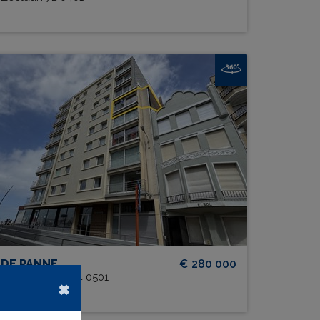
Splendid 0501
BEW. OPP.
# SLPK.
84 m²
2
TERRAS?
Ja
DE PANNE
€ 280 000
Halmenstraat 24 0501
×