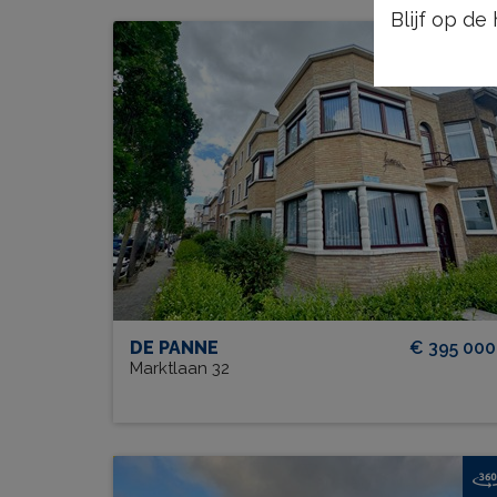
Blijf op d
Femina - Gebouw met 3
appartementen
BEW. OPP.
# SLPK.
293 m²
4
GARAGE?
TERRAS?
Ja
Ja
1
DE PANNE
€ 395 000
Marktlaan 32