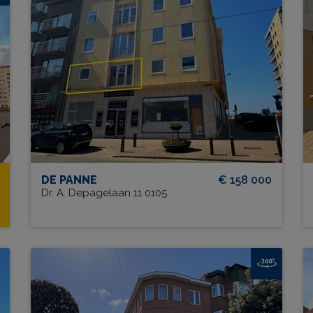
Residentie Le Roi Chevalier 0105
BEW. OPP.
# SLPK.
45 m²
1
DE PANNE
€ 158 000
Dr. A. Depagelaan 11 0105
R
Residentie Largo G002