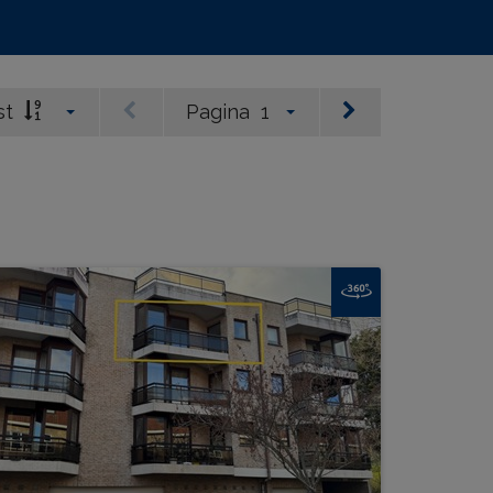
st
Pagina
1
Ernest D'Arripe 0301 +P9
BEW. OPP.
# SLPK.
86 m²
2
GARAGE?
TERRAS?
Ja
Ja