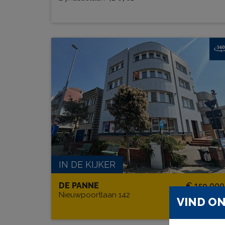
Residentie Leopold III G002
BEW. OPP.
# SLPK.
53 m²
2
TERRAS?
Ja
IN DE KIJKER
DE PANNE
€ 159 000
Nieuwpoortlaan 142
VIND ON