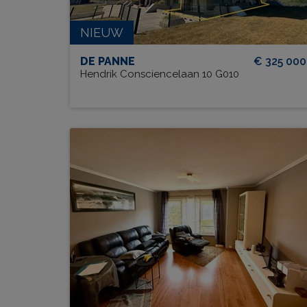
Ja
NIEUW
DE PANNE
€ 325 000
Hendrik Consciencelaan 10 G010
Residentie Witte berg 0203 + K
BEW. OPP.
42 m²