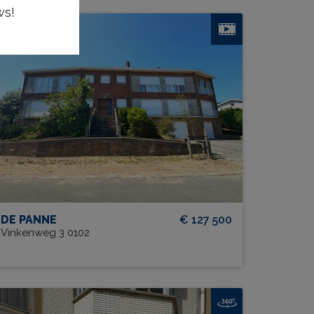
ws!
Fringuello 0102 + Parkeerplaats
BEW. OPP.
# SLPK.
36 m²
1
TUIN?
GARAGE?
Ja
Ja
1
DE PANNE
€ 127 500
Vinkenweg 3 0102