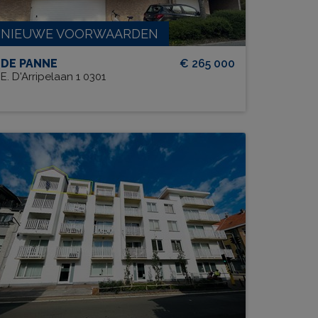
NIEUWE VOORWAARDEN
DE PANNE
€ 265 000
E. D'Arripelaan 1 0301
Residentie Villa Arcade B1-0401
BEW. OPP.
# SLPK.
74 m²
1
TERRAS?
Ja