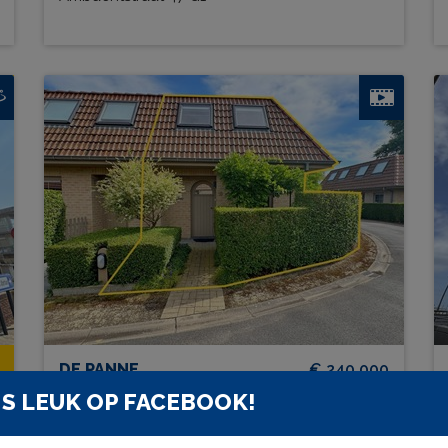
Domein Walhofpark 18 (+P4)
BEW. OPP.
# SLPK.
77 m²
3
TERRAS?
1
Ja
DE PANNE
€ 240 000
Langgeleedstraat 1 18
S LEUK OP FACEBOOK!