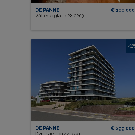
DE PANNE
€ 100 000
Witteberglaan 28 0203
Residentie Duinenzee 0701 + K
BEW. OPP.
# SLPK.
56 m²
1
TERRAS?
Ja
DE PANNE
€ 299 000
Dynastielaan 42 0701