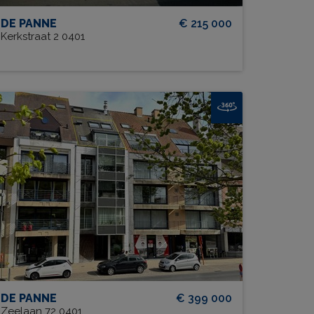
DE PANNE
€ 215 000
Kerkstraat 2 0401
Residentie Stiene 0401 + B1
BEW. OPP.
# SLPK.
107 m²
2
TERRAS?
Ja
DE PANNE
€ 399 000
Zeelaan 72 0401