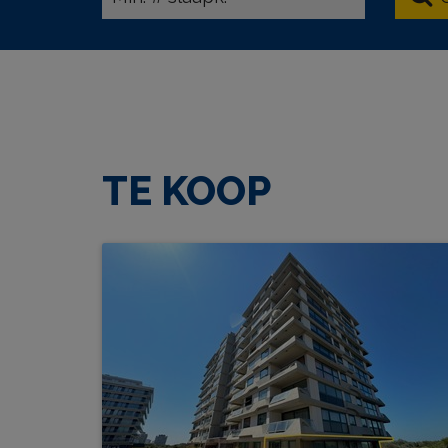
TE KOOP
Montreal G010 + P39 + G34
BEW. OPP.
# SLPK.
106 m²
3
TUIN?
GARAGE?
Ja
Ja
TERRAS?
1