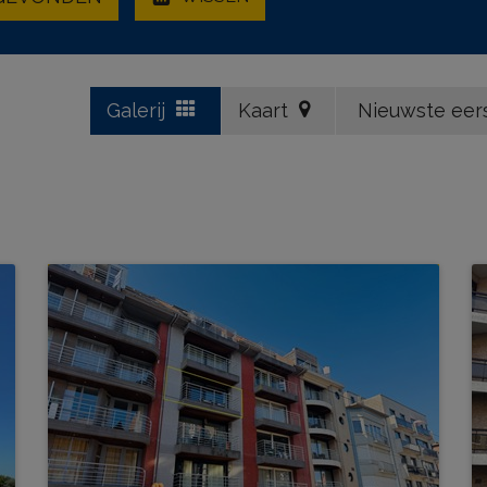
Galerij
Kaart
Nieuwste eer
Residentie Vendôme 0301+K3
BEW. OPP.
# SLPK.
74 m²
2
TERRAS?
Ja