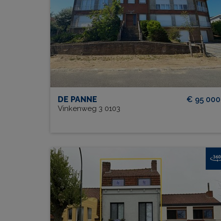
BEW. OPP.
# SLPK.
42 m²
1
TERRAS?
Ja
DE PANNE
€ 95 000
Vinkenweg 3 0103
Residentie Villa Aline 0101
BEW. OPP.
# SLPK.