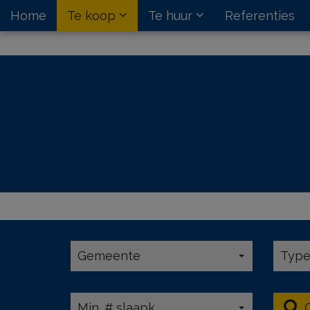
Home
Te koop
Te huur
Referenties
Gemeente
Typ
Min. # slaapk.