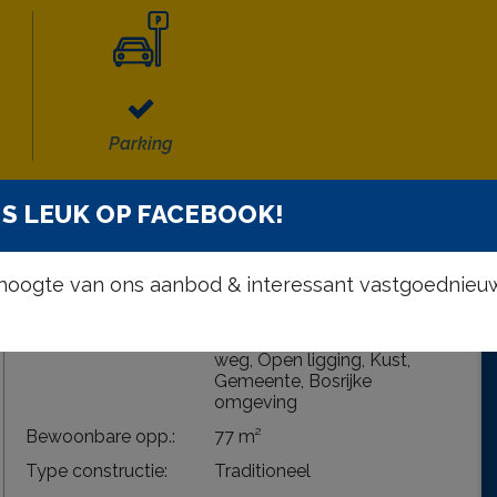
Parking
S LEUK OP FACEBOOK!
Wettelijke gegevens
e hoogte van ons aanbod & interessant vastgoednieu
Ligging:
Landelijk, Aan rustige
weg, Open ligging, Kust,
Gemeente, Bosrijke
omgeving
Bewoonbare opp.:
77 m²
Type constructie:
Traditioneel