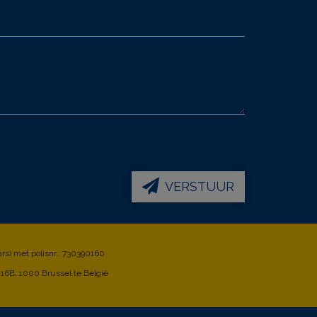
VERSTUUR
rs) met polisnr.: 730390160
16B, 1000 Brussel te België