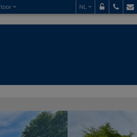
toor
NL