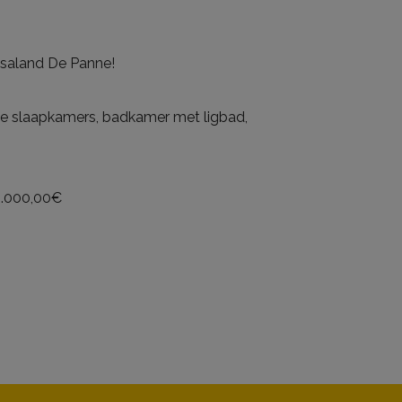
saland De Panne!
drie slaapkamers, badkamer met ligbad,
20.000,00€