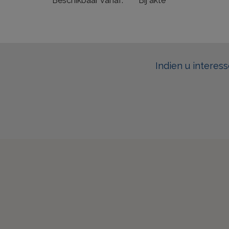
Beschikbaar vanaf:
Bij akte
Indien u interes