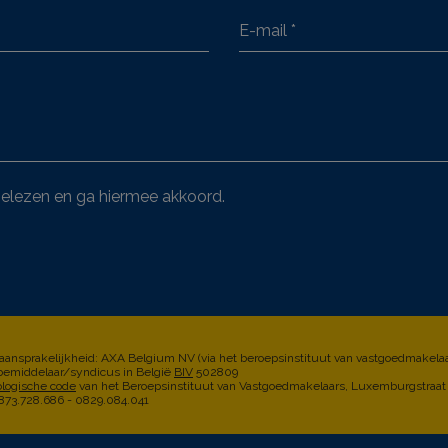
elezen en ga hiermee akkoord.
 aansprakelijkheid: AXA Belgium NV (via het beroepsinstituut van vastgoedmakelaa
emiddelaar/syndicus in België
BIV
502809
ologische code
van het Beroepsinstituut van Vastgoedmakelaars, Luxemburgstraat 
3.728.686 - 0829.084.041