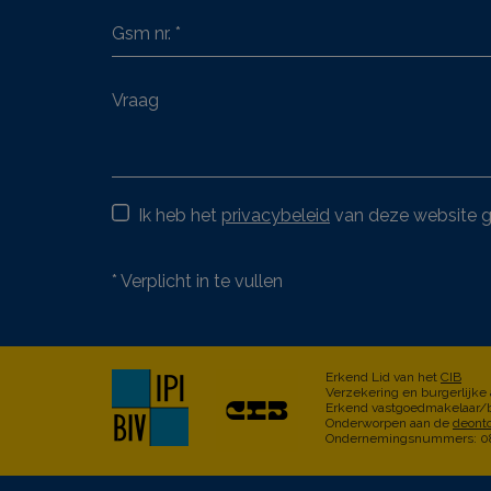
Ik heb het
privacybeleid
van deze website g
*
Verplicht in te vullen
Erkend Lid van het
CIB
Verzekering en burgerlijke
Erkend vastgoedmakelaar/b
Onderworpen aan de
deont
Ondernemingsnummers: 087