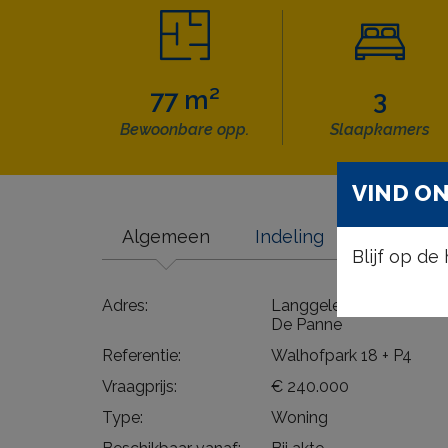
77 m²
3
Bewoonbare opp.
Slaapkamers
VIND ON
Algemeen
Indeling
Comfort
Blijf op d
Adres:
Langgeleedstraat 1/18
De Panne
Referentie:
Walhofpark 18 + P4
Vraagprijs:
€ 240.000
Type:
Woning