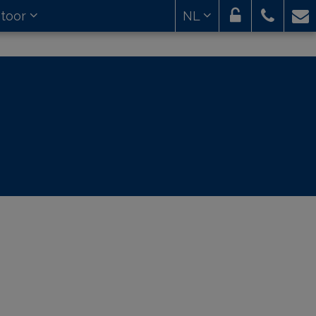
toor
NL