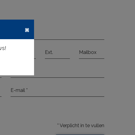
×
ws!
*
Verplicht in te vullen