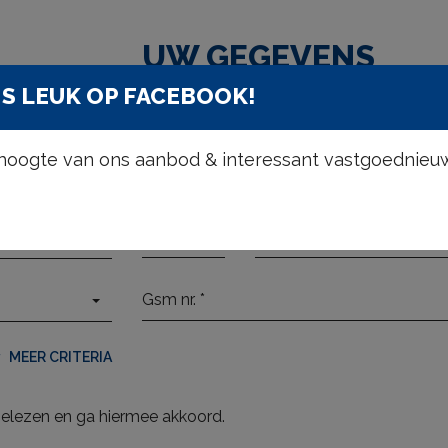
UW GEGEVENS
S LEUK OP FACEBOOK!
e hoogte van ons aanbod & interessant vastgoednieu
MEER CRITERIA
elezen en ga hiermee akkoord.