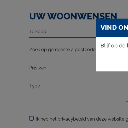
UW WOONWENSEN
VIND ON
Te koop
Blijf op d
Type
Ik heb het
privacybeleid
van deze website g