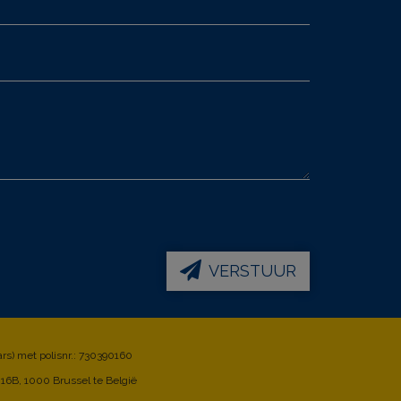
VERSTUUR
rs) met polisnr.: 730390160
16B, 1000 Brussel te België