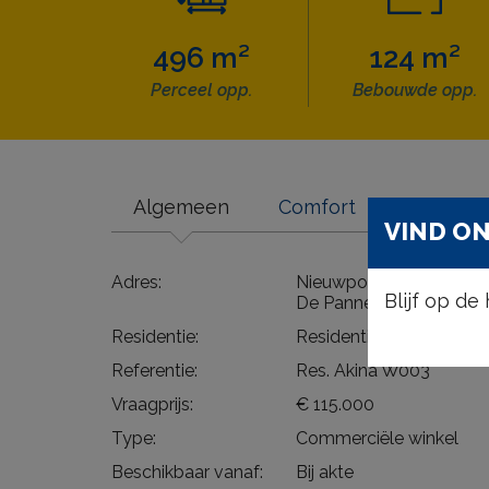
496 m²
124 m²
Perceel opp.
Bebouwde opp.
Algemeen
Comfort
Wettelij
VIND ON
Adres:
Nieuwpoortlaan 51/W3
Blijf op d
De Panne
Residentie:
Residentie Akina
Referentie:
Res. Akina W003
Vraagprijs:
€ 115.000
Type:
Commerciële winkel
Beschikbaar vanaf:
Bij akte