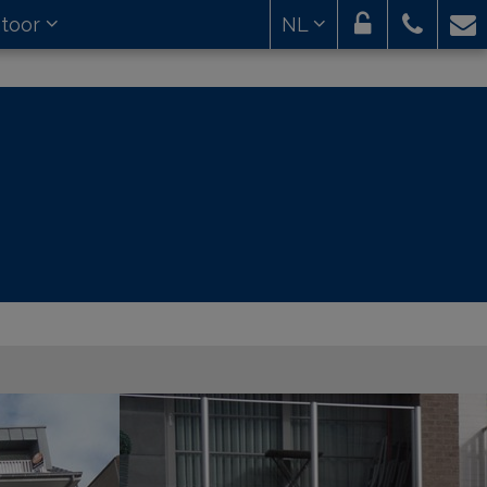
toor
NL