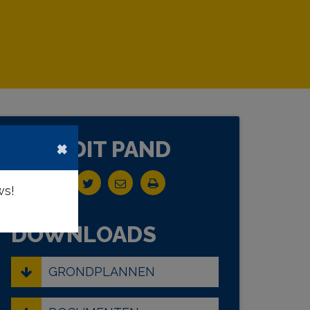
×
DEEL DIT PAND
ws!
DOWNLOADS
GRONDPLANNEN