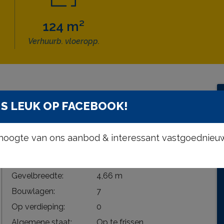
124 m²
Verhuurb. vloeropp.
ke gegevens
S LEUK OP FACEBOOK!
Bebouwde opp.:
124 m²
e hoogte van ons aanbod & interessant vastgoednieu
Type constructie:
Traditioneel
Bouwjaar:
2008
Gevelbreedte:
4,66 m
Bouwlagen:
7
Op verdieping:
0
Algemene staat:
Op te frissen