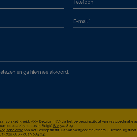
elezen en ga hiermee akkoord.
 aansprakelijkheid: AXA Belgium NV (via het beroepsinstituut van vastgoedmakelaa
emiddelaar/syndicus in België
BIV
502809
ologische code
van het Beroepsinstituut van Vastgoedmakelaars, Luxemburgstraat 
3.728.686 - 0829.084.041