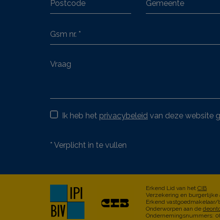
Ik heb het
privacybeleid
van deze website g
*
Verplicht in te vullen
Erkend Lid van het
CIB
Verzekering en burgerlijke
Erkend vastgoedmakelaar/b
Onderworpen aan de
deont
Ondernemingsnummers: 087