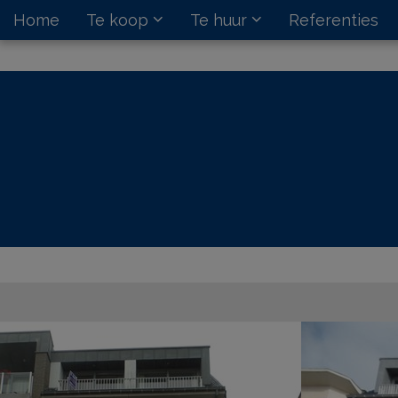
Home
Te koop
Te huur
Referenties