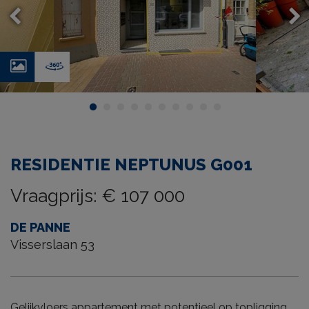
Foto's
Virtual
tour
RESIDENTIE NEPTUNUS G001
Vraagprijs
:
€ 107 000
DE PANNE
Visserslaan 53
Gelijkvloers appartement met potentieel op topligging