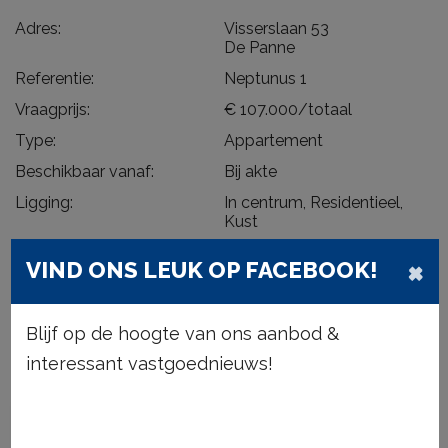
Adres:
Visserslaan 53
De Panne
Referentie:
Neptunus 1
Vraagprijs:
€ 107.000/totaal
Type:
Appartement
Beschikbaar vanaf:
Bij akte
Ligging:
In centrum, Residentieel,
Kust
Bewoonbare opp.:
58 m²
×
VIND ONS LEUK OP FACEBOOK!
Type constructie:
Traditioneel
Bouwjaar:
1974
Blijf op de hoogte van ons aanbod &
Op verdieping:
0
interessant vastgoednieuws!
DEEL DIT PAND