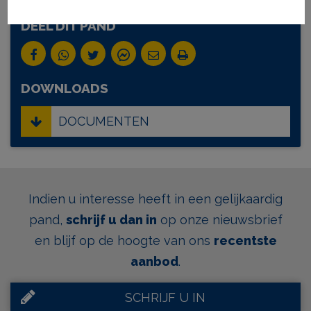
DEEL DIT PAND
DOWNLOADS
DOCUMENTEN
Indien u interesse heeft in een gelijkaardig
pand,
schrijf u dan in
op onze nieuwsbrief
en blijf op de hoogte van ons
recentste
aanbod
.
SCHRIJF U IN