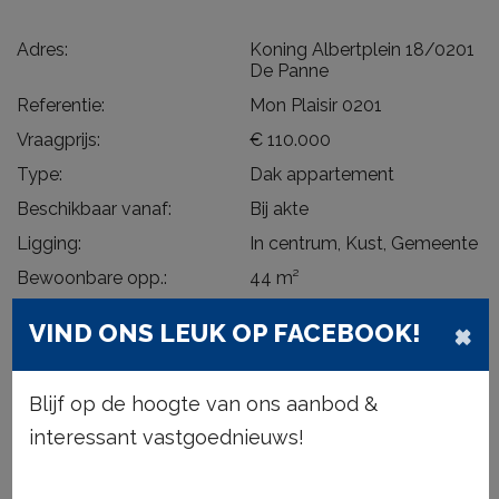
Adres:
Koning Albertplein 18/0201
De Panne
Referentie:
Mon Plaisir 0201
Vraagprijs:
€ 110.000
Type:
Dak appartement
Beschikbaar vanaf:
Bij akte
Ligging:
In centrum, Kust, Gemeente
Bewoonbare opp.:
44 m²
Type constructie:
Traditioneel
×
VIND ONS LEUK OP FACEBOOK!
Bouwjaar:
1918
Bouwlagen:
4
Blijf op de hoogte van ons aanbod &
Op verdieping:
2
interessant vastgoednieuws!
Algemene staat:
Te renoveren