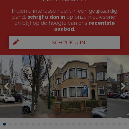
Indien u interesse heeft in een gelijkaardig
pand,
schrijf u dan in
op onze nieuwsbrief
en blijf op de hoogte van ons
recentste
aanbod
.
SCHRIJF U IN