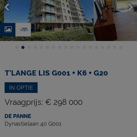
Foto's
Virtual
tour
T'LANGE LIS G001 + K6 + G20
IN OPTIE
Vraagprijs
:
€ 298 000
DE PANNE
Dynastielaan 40 G001