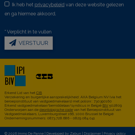
Ik heb het
privacybeleid
van deze website gelezen
en ga hiermee akkoord.
*
Verplicht in te vullen
VERSTUUR
Erkend Lid van het
CIB
Verzekering en burgerlijke aansprakelijkheid: AXA Belgium NV (via het
beroepsinstituut van vastgoedmakelaars) met polisnr.: 730390160
Erkend vastgoedmakelaar/bemiddelaar/syndicus in België
BIV
502809
Onderworpen aan de
deontologische code
van het Beroepsinstituut van
Vastgoedmakelaars, Luxemburgstraat 16B, 1000 Brussel te België
Ondernemingsnummers: 0873.728.686 - 0829.084.041
© 2026 Immo De Panne |
Developed by Zabun
|
Disclaimer
|
Privacy policy