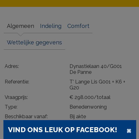
Algemeen
Indeling
Comfort
Wettelijke gegevens
Adres:
Dynastielaan 40/G001
De Panne
Referentie:
T' Lange Lis G001 + K6 +
G20
Vraagprijs:
€ 298.000/totaal
Type:
Benedenwoning
Beschikbaar vanaf:
Bij akte
×
Ligging:
Aan rustige weg, Open
VIND ONS LEUK OP FACEBOOK!
ligging, Residentieel, Kust