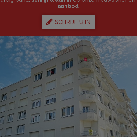
aanbod
.
SCHRIJF U IN