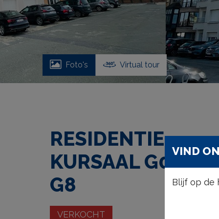
Foto's
Virtual tour
RESIDENTIE
VIND ON
KURSAAL G002 +
G8
Blijf op d
VERKOCHT