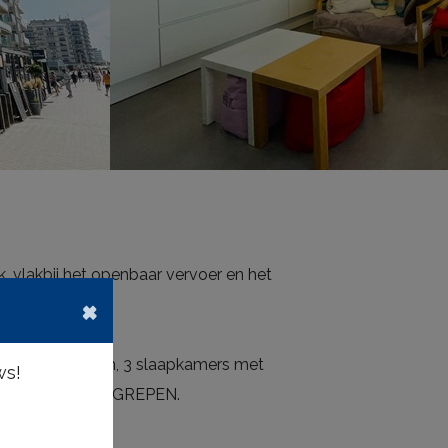
, vlakbij het openbaar vervoer en het
×
itgeruste keuken, 3 slaapkamers met
ws!
r en GARAGE INBEGREPEN.