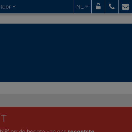
toor
NL
HT
blijf op de hoogte van ons
recentste