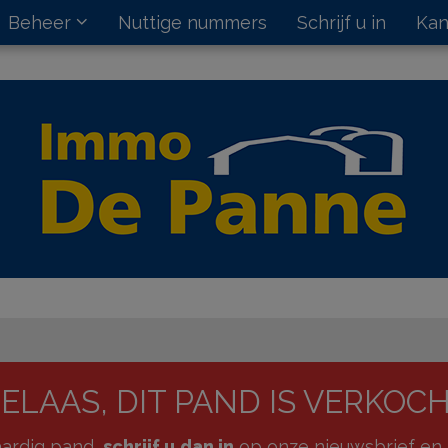
Beheer
Nuttige nummers
Schrijf u in
Kan
ELAAS, DIT PAND IS VERKOC
kaardig pand,
schrijf u dan in
op onze nieuwsbrief en 