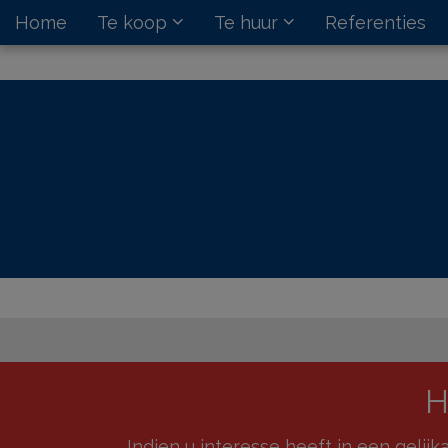
Home
Te koop
Te huur
Referenties
H
Indien u interesse heeft in een gelij