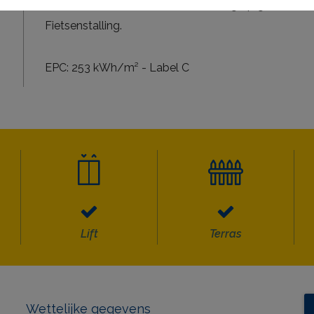
Onbemeubeld - Centrale verwarming op gas met co
Fietsenstalling.
EPC: 253 kWh/m² - Label C
Lift
Terras
Wettelijke gegevens