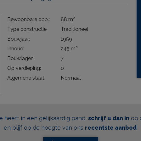
Bewoonbare opp.:
88 m²
Type constructie:
Traditioneel
Bouwjaar:
1959
Inhoud:
245 m³
Bouwlagen:
7
Op verdieping:
0
Algemene staat:
Normaal
se heeft in een gelijkaardig pand,
schrijf u dan in
op 
en blijf op de hoogte van ons
recentste aanbod
.