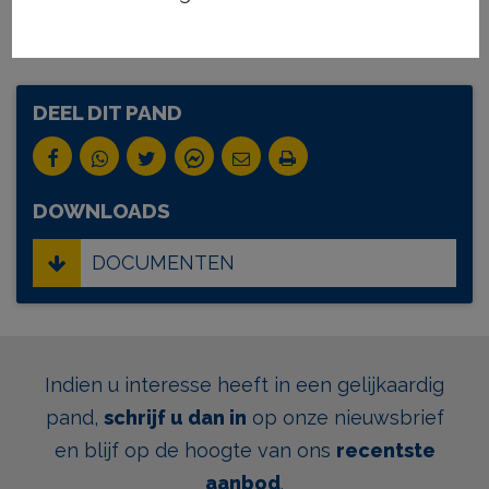
Algemene staat:
Op te frissen
DEEL DIT PAND
DOWNLOADS
DOCUMENTEN
Indien u interesse heeft in een gelijkaardig
pand,
schrijf u dan in
op onze nieuwsbrief
en blijf op de hoogte van ons
recentste
aanbod
.