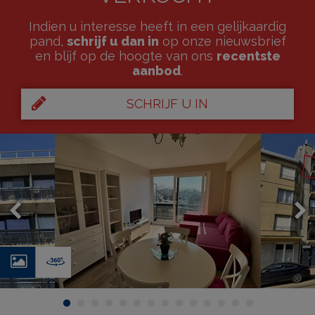
Indien u interesse heeft in een gelijkaardig
pand,
schrijf u dan in
op onze nieuwsbrief
en blijf op de hoogte van ons
recentste
aanbod
.
SCHRIJF U IN
Foto's
Virtual