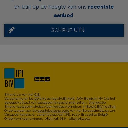
en blijf op de hoogte van ons
recentste
aanbod
.
SCHRIJF U IN
Erkend Lid van het
CIB
Verzekering en burgerlijke aansprakelijkheid: AXA Belgium NV (via het
beroepsinstituut van vastgoedmakelaars) met polisnr.: 730390160
Erkend vastgoedmakelaar/bemiddelaar/syndicus in België
BIV
502809
Onderworpen aan de
deontologische code
van het Beroepsinstituut van
Vastgoedmakelaars, Luxemburgstraat 16B, 1000 Brussel te België
Ondernemingsnummers: 0873.728.686 - 0829.084.041