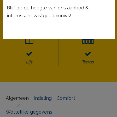
Blijf op de hoogte van ons aanbod &
37 m²
1
interessant vastgoednieuws!
Bewoonbare opp.
Slaapkamers
Lift
Terras
Algemeen
Indeling
Comfort
Wettelijke gegevens