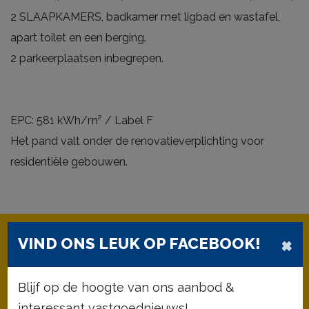
2 SLAAPKAMERS, badkamer met ligbad en wastafel,
apart toilet en een berging.
2 parkeerplaatsen inbegrepen.
EPC: 581 kWh/m² / Label F
Het pand valt onder de renovatieverplichting voor
residentiële gebouwen.
×
VIND ONS LEUK OP FACEBOOK!
Blijf op de hoogte van ons aanbod &
66 m²
2
interessant vastgoednieuws!