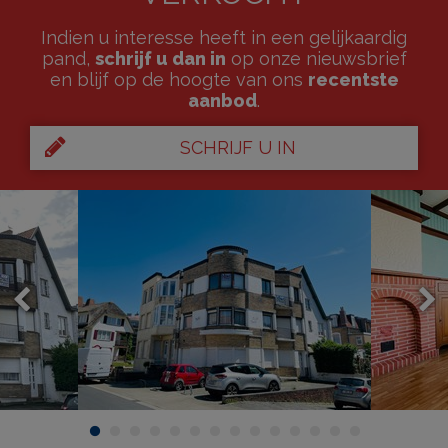
Indien u interesse heeft in een gelijkaardig
pand,
schrijf u dan in
op onze nieuwsbrief
en blijf op de hoogte van ons
recentste
aanbod
.
SCHRIJF U IN