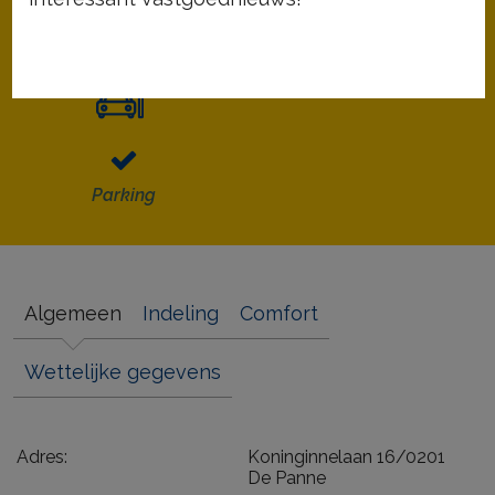
Bewoonbare opp.
Slaapkamers
Parking
Algemeen
Indeling
Comfort
Wettelijke gegevens
Adres:
Koninginnelaan 16/0201
De Panne