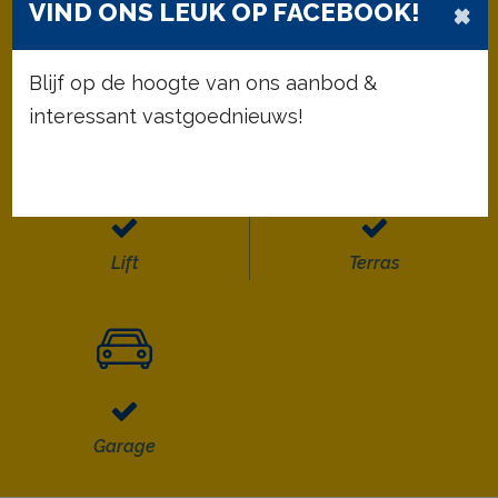
×
VIND ONS LEUK OP FACEBOOK!
75 m²
2
Bewoonbare opp.
Slaapkamers
Blijf op de hoogte van ons aanbod &
interessant vastgoednieuws!
Lift
Terras
Garage