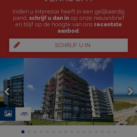
Indien u interesse heeft in een gelijkaardig
pand,
schrijf u dan in
op onze nieuwsbrief
en blijf op de hoogte van ons
recentste
aanbod
.
SCHRIJF U IN
Foto's
Virtual