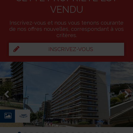
VENDU
Inscrivez-vous et nous vous tenons courante
de nos offres nouvelles, correspondant à vos
critères.
INSCRIVEZ-VOUS
Photos
Virtual