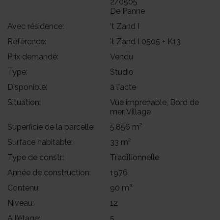
2/0505
De Panne
Avec résidence:
't Zand I
Référence:
't Zand I 0505 + K13
Prix demandé:
Vendu
Type:
Studio
Disponible:
à l'acte
Situation:
Vue imprenable, Bord de
mer, Village
Superficie de la parcelle:
5.856 m²
Surface habitable:
33 m²
Type de constr.:
Traditionnelle
Année de construction:
1976
Contenu:
90 m³
Niveau:
12
A l'étage:
5