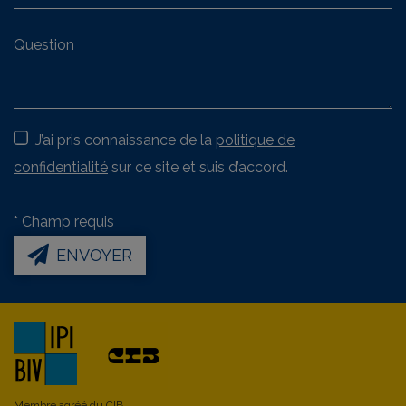
J’ai pris connaissance de la
politique de
confidentialité
sur ce site et suis d’accord.
*
Champ requis
ENVOYER
Membre agréé du
CIB