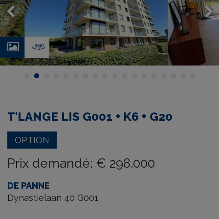
Photos
Virtual
tour
T'LANGE LIS G001 + K6 + G20
OPTION
Prix demandé
:
€ 298.000
DE PANNE
Dynastielaan 40 G001