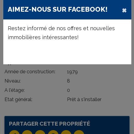
Prix demandé:
€ 298.000/total
×
AIMEZ-NOUS SUR FACEBOOK!
Type:
Rez-de-chaussée
Disponible:
à l'acte
Restez informé de nos offres et nouvelles
Situation:
Proche d'une rue calme, Site
immobilières intéressantes!
ouvert, Résidentiel, Bord de
mer
Surface habitable:
64 m²
Type de constr.:
Traditionnelle
Année de construction:
1979
Niveau:
8
A l'étage:
0
Etat général:
Prêt à s'installer
PARTAGER CETTE PROPRIÉTÉ