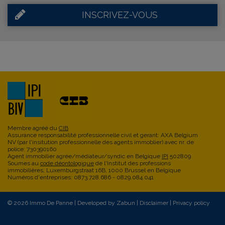
INSCRIVEZ-VOUS
Membre agréé du
CIB
Assurance responsabilité professionnelle civil et gerant: AXA Belgium
NV (par l'insitution professionnelle des agents immoblier) avec nr. de
police: 730390160
Agent immobilier agrée/médiateur/syndic en Belgique
IPI
502809
Soumes au
code déontologique
de l'Institut des professions
immobilières, Luxemburgstraat 16B, 1000 Brussel en Belgique
Numéros d'entreprises: 0873.728.686 - 0829.084.041
© 2026 Immo De Panne |
Developed by Zabun
|
Disclaimer
|
Privacy policy