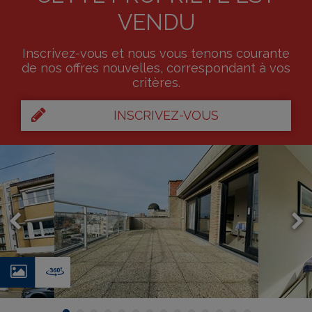
VENDU
Inscrivez-vous et nous vous tenons courante
de nos offres nouvelles, correspondant à vos
critères.
INSCRIVEZ-VOUS
Photos
Virtual