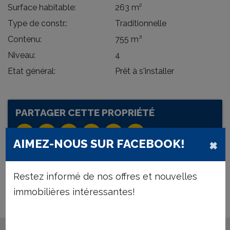
Surface habitable:
263 m²
Type de constr.:
Traditionnelle
Contenu:
755 m³
Niveau:
4
Etat général:
Prêt à s'installer
PARTAGER CETTE PROPRIÉTÉ
×
AIMEZ-NOUS SUR FACEBOOK!
TÉLÉCHARGEMENTS
Restez informé de nos offres et nouvelles
DOCUMENTS
immobilières intéressantes!