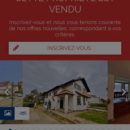
VENDU
Inscrivez-vous et nous vous tenons courante
de nos offres nouvelles, correspondant à vos
critères.
INSCRIVEZ-VOUS
Photos
Virtual