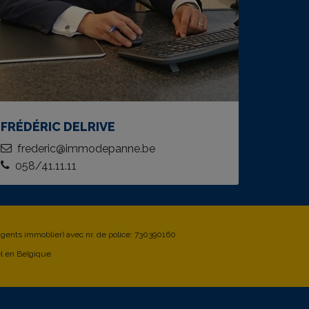
FRÉDÉRIC DELRIVE
frederic@immodepanne.be
058/41.11.11
 agents immoblier) avec nr. de police: 730390160
el en Belgique