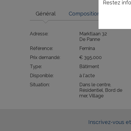
Restez info
Général
Composition
Comfo
Adresse:
Marktlaan 32
De Panne
Référence:
Femina
Prix demandé:
€ 395.000
Type:
Bâtiment
Disponible:
à l'acte
Situation:
Dans le centre,
Résidentiel, Bord de
mer, Village
Inscrivez-vous e