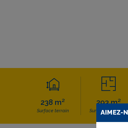
238 m²
293 m²
Surface terrain
Surface habitable
AIMEZ-