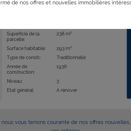
rmé de nos offres et nouvelles immobilières intéres
rt
Information légale
Superficie de la
238 m²
parcelle:
Surface habitable:
293 m²
Type de constr.:
Traditionnelle
Année de
1936
construction:
Niveau:
3
Etat général:
A rénover
t nous vous tenons courante de nos offres nouvelles
vos critères.