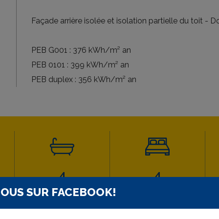
Façade arrière isolée et isolation partielle du toit -
PEB G001 : 376 kWh/m² an
PEB 0101 : 399 kWh/m² an
PEB duplex : 356 kWh/m² an
4
4
Salles de bains
Chambres à coucher
NOUS SUR FACEBOOK!