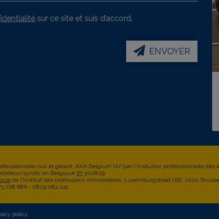
identialité
sur ce site et suis d’accord.
ENVOYER
ofessionnelle civil et gerant: AXA Belgium NV (par l'insitution professionnelle des
diateur/syndic en Belgique
IPI
502809
ique
de l'Institut des professions immobilières, Luxemburgstraat 16B, 1000 Bruss
73.728.686 - 0829.084.041
vacy policy