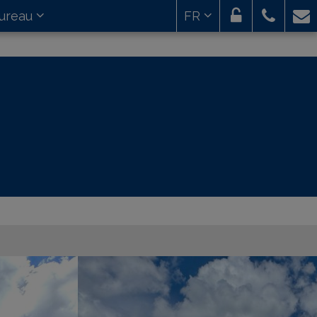
ureau
FR