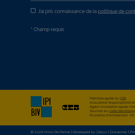
J’ai pris connaissance de la
politique de conf
*
Champ requis
Membre agréé du
CIB
Assurance responsabilité pr
Agent immobilier agrée/mé
Soumes au
code déontolog
Numéros d'entreprises: 08
© 2026 Immo De Panne |
Developed by Zabun
|
Disclaimer
|
Pri