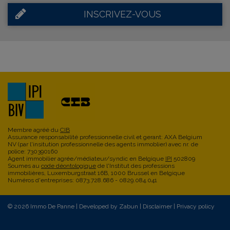
INSCRIVEZ-VOUS
Membre agréé du
CIB
Assurance responsabilité professionnelle civil et gerant: AXA Belgium
NV (par l'insitution professionnelle des agents immoblier) avec nr. de
police: 730390160
Agent immobilier agrée/médiateur/syndic en Belgique
IPI
502809
Soumes au
code déontologique
de l'Institut des professions
immobilières, Luxemburgstraat 16B, 1000 Brussel en Belgique
Numéros d'entreprises: 0873.728.686 - 0829.084.041
© 2026 Immo De Panne |
Developed by Zabun
|
Disclaimer
|
Privacy policy