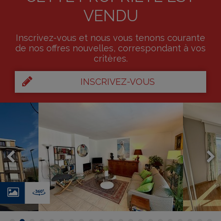
VENDU
Inscrivez-vous et nous vous tenons courante
de nos offres nouvelles, correspondant à vos
critères.
INSCRIVEZ-VOUS
Photos
Virtual