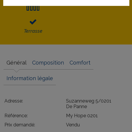
Terrasse
Général
Composition
Comfort
Information légale
Adresse:
Suzanneweg 5/0201
De Panne
Référence:
My Hope 0201
Prix demandé:
Vendu