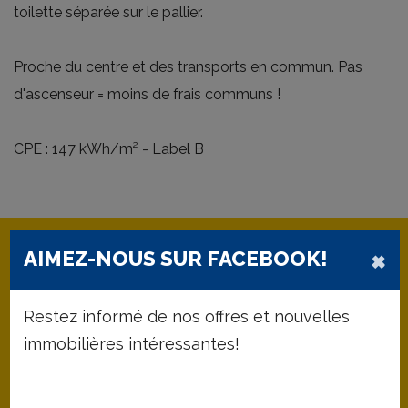
toilette séparée sur le pallier.
Proche du centre et des transports en commun. Pas
d'ascenseur = moins de frais communs !
CPE : 147 kWh/m² - Label B
×
AIMEZ-NOUS SUR FACEBOOK!
Restez informé de nos offres et nouvelles
43 m²
1
immobilières intéressantes!
Surface habitable
Chambres à coucher