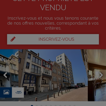
VENDU
Inscrivez-vous et nous vous tenons courante
de nos offres nouvelles, correspondant à vos
critères.
INSCRIVEZ-VOUS
Photos
Virtual