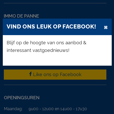
IMMO DE PANNE
×
VIND ONS LEUK OP FACEBOOK!
Duinkerkelaan 50
8660 De Panne
058/41.11.11
Blijf op de hoogte van ons aanbod &
info@immodepanne.be
interessant vastgoednieuws!
Like ons op Facebook
OPENINGSUREN
Maandag:
9u00 - 12u00 en 14u00 - 17u30