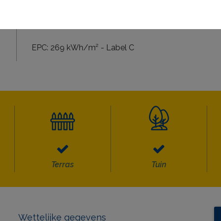
Elektriciteit conform, ideaal als investering of 2e verbl
Mogelijkheid om een bod te doen zonder parking!
EPC: 269 kWh/m² - Label C
Terras
Tuin
Wettelijke gegevens