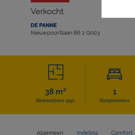
Verkocht
DE PANNE
Nieuwpoortlaan 86 2 G003
38 m²
1
Bewoonbare opp.
Slaapkamers
Algemeen
Indeling
Comfort