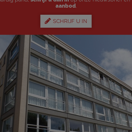
aanbod
.
SCHRIJF U IN