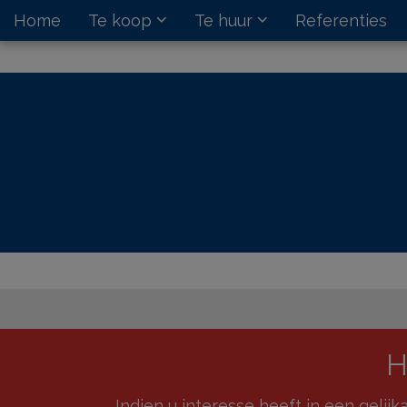
Home
Te koop
Te huur
Referenties
H
Indien u interesse heeft in een gelij