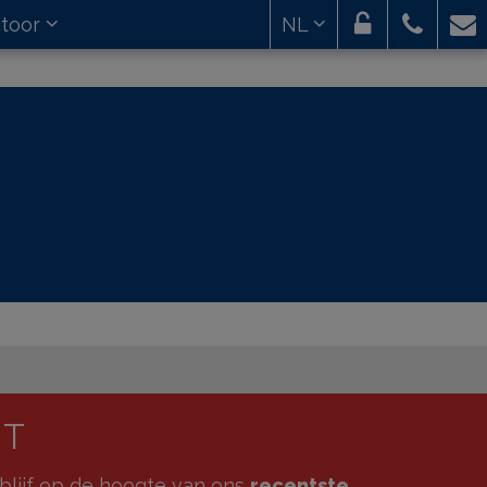
toor
NL
HT
blijf op de hoogte van ons
recentste