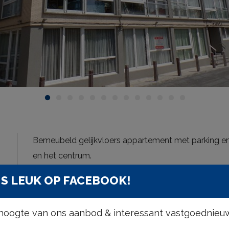
Bemeubeld gelijkvloers appartement met parking en 
en het centrum.
S LEUK OP FACEBOOK!
Inkomhal, woonkamer met ruime tuin, ingerichte ke
zitbad en wastafel en een apart toilet.
e hoogte van ons aanbod & interessant vastgoednieu