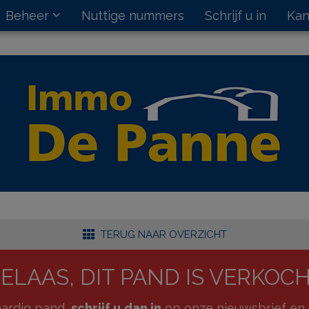
Beheer
Nuttige nummers
Schrijf u in
Kan
TERUG NAAR OVERZICHT
ELAAS, DIT PAND IS VERKOC
kaardig pand,
schrijf u dan in
op onze nieuwsbrief en 