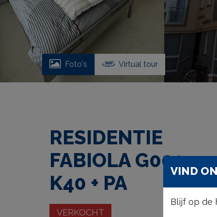
Foto's
Virtual tour
RESIDENTIE
FABIOLA G003 +
VIND ON
K40 + PA
Blijf op d
VERKOCHT